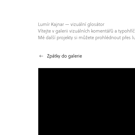
Lumír Kajnar — vizuální glosátor
Vítejte v galerii vizuálních komentářů a typo
Mé další projekty si můžete prohlédnout přes l
Zpátky do galerie