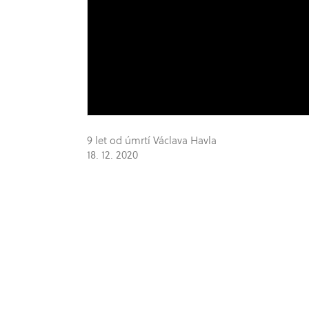
9 let od úmrtí Václava Havla
18. 12. 2020