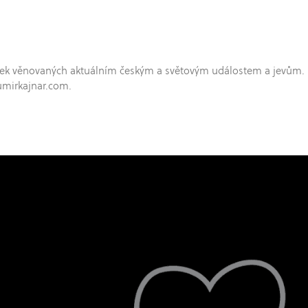
hříček věnovaných aktuálním českým a světovým událostem a jevům.
umirkajnar.com.