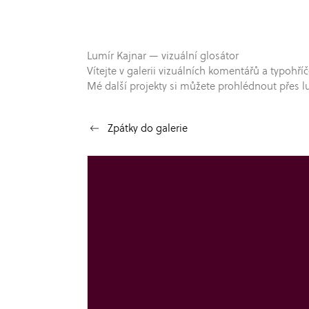
Lumír Kajnar — vizuální glosátor
Vítejte v galerii vizuálních komentářů a typo
Mé další projekty si můžete prohlédnout přes l
Zpátky do galerie