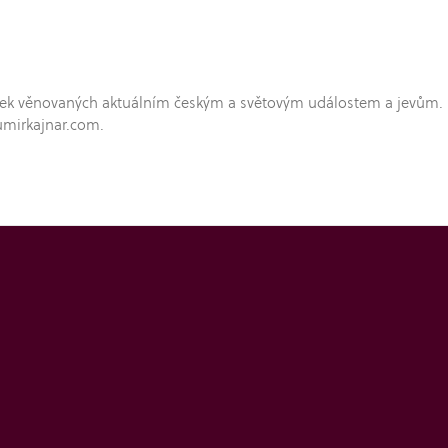
hříček věnovaných aktuálním českým a světovým událostem a jevům.
umirkajnar.com.