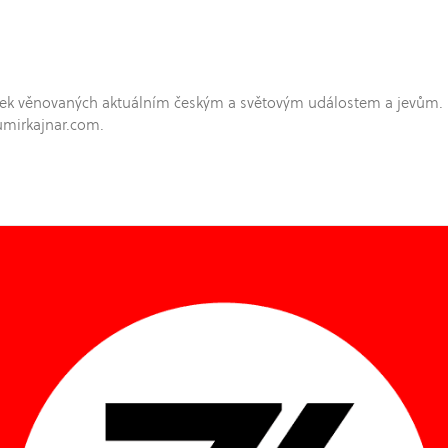
hříček věnovaných aktuálním českým a světovým událostem a jevům.
umirkajnar.com.