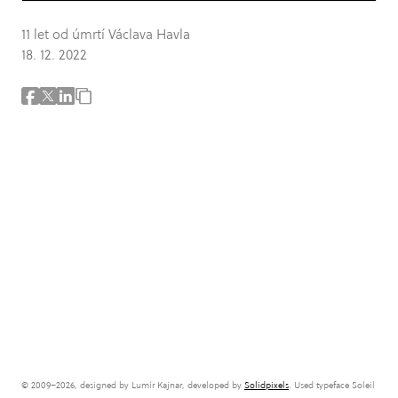
11 let od úmrtí Václava Havla
18. 12. 2022
© 2009–2026, designed by Lumír Kajnar, developed by
Solidpixels
. Used typeface Soleil