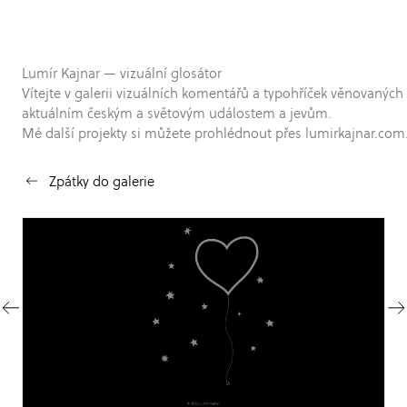
Lumír Kajnar — vizuální glosátor
Vítejte v galerii vizuálních komentářů a typohříček věnovaných
aktuálním českým a světovým událostem a jevům.
Mé další projekty si můžete prohlédnout přes lumirkajnar.com
Zpátky do galerie